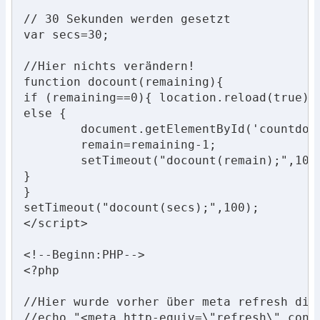
// 30 Sekunden werden gesetzt

var secs=30;

//Hier nichts verändern!

function docount(remaining){

if (remaining==0){ location.reload(true);}
else {

	document.getElementById('countdown').firstChild.nodeValue=remaining+" Sekunden bis zur Aktualisierung"; //"Sekunden bis zur Aktualisierung" kann angepasst werden

	remain=remaining-1;

	setTimeout("docount(remain);",1000);

}

}

setTimeout("docount(secs);",100);

</script>

<!--Beginn:PHP-->

<?php

//Hier wurde vorher über meta refresh die
//echo "<meta http-equiv=\"refresh\" conte