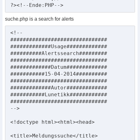
?><!--Ende:PHP-->
suche.php is a search for alerts
<!--

###############################

#############Usage#############

##########Alertssearch#########

###############################

#############Datum#############

###########15-04-2014##########

###############################

#############Autor#############

###########Lunetikk############

###############################

-->

<!doctype html><html><head>

<title>Meldungssuche</title>
