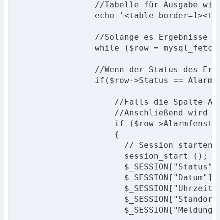
		//Tabelle für Ausgabe wird erzeugt

		echo '<table border=1><thead><tr><th>Status</th><th>Datum</th><th>Uhrzeit</th><th>Standort</th><th>Meldung</th></tr></thead><tbody>'; 

		//Solange es Ergebnisse gibt, werden diese ausgegeben 

		while ($row = mysql_fetch_object($ergebnis)){

		//Wenn der Status des Ergebnisses Alarm ist, wird diese Zeile rot ausgegeben

		if($row->Status == Alarm){

		    //Falls die Spalte Alarmfenster eine 1 enthält, wird ein Warnungspopup angezeigt, ansonsten kommt die normale Ausgabe. 

		    //Anschließend wird die 1 auf 0 gesetzt, damit das Fenster nach schließen nicht erneut angezeigt wird

		    if ($row->Alarmfenster == 1)

		    {

		      // Session starten und Infos in Sessionvariable schreiben

		      session_start ();

		      $_SESSION["Status"] = $row->Status; 

		      $_SESSION["Datum"] = $row->Datum;

		      $_SESSION["Uhrzeit"] = $row->Uhrzeit; 

		      $_SESSION["Standort"] = $row->Standort;

		      $_SESSION["Meldung"] = $row->Meldung; 
