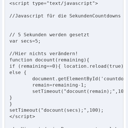
<script type="text/javascript">

//Javascript für die SekundenCountdowns mi
// 5 Sekunden werden gesetzt

var secs=5;

//Hier nichts verändern!

function docount(remaining){

if (remaining==0){ location.reload(true);}
else {

	document.getElementById('countdown').firstChild.nodeValue=remaining+" Sekunden bis zur Aktualisierung"; //"Sekunden bis zur Aktualisierung" kann angepasst werden

	remain=remaining-1;

	setTimeout("docount(remain);",1000);

}

}

setTimeout("docount(secs);",100);

</script>
