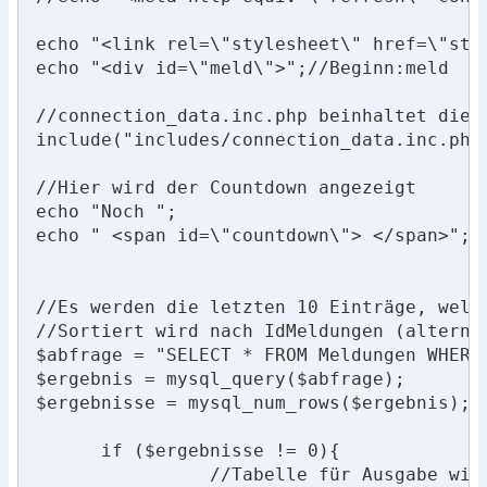
echo "<link rel=\"stylesheet\" href=\"sty
echo "<div id=\"meld\">";//Beginn:meld

//connection_data.inc.php beinhaltet die 
include("includes/connection_data.inc.php"
//Hier wird der Countdown angezeigt

echo "Noch ";

echo " <span id=\"countdown\"> </span>";

//Es werden die letzten 10 Einträge, welc
//Sortiert wird nach IdMeldungen (alterna
$abfrage = "SELECT * FROM Meldungen WHERE
$ergebnis = mysql_query($abfrage); 

$ergebnisse = mysql_num_rows($ergebnis);

      if ($ergebnisse != 0){

		//Tabelle für Ausgabe wird erzeugt
