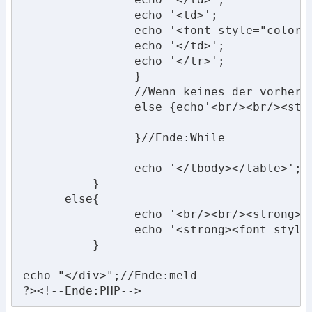
		echo '<td>';

		echo '<font style="color: #00EE00;">'.utf8_encode($row->Meldung).'</font>';

		echo '</td>';

		echo '</tr>'; 

		}

		//Wenn keines der vorherigen Ergebnisse zutrifft, gib es den folgenden Text aus

		else {echo'<br/><br/><strong><font style="color: #FF0000;">Hier ist etwas schief gelaufen! Bitte kontaktieren Sie den Helpdesk</font></strong>';}

		}//Ende:While

		echo '</tbody></table>';//Ende:AusgabeTabelle

	  }

      else{

		echo '<br/><br/><strong><font style="color: #FF0000;">Hier ist etwas schief gelaufen! Bitte kontaktieren Sie den Helpdesk</font></strong><br/>';

		echo '<strong><font style="color: #FF0000;">Meldungen hat keine Ergebnisse in der Datenbank gefunden.</font></strong>';

	  }

echo "</div>";//Ende:meld

?><!--Ende:PHP-->