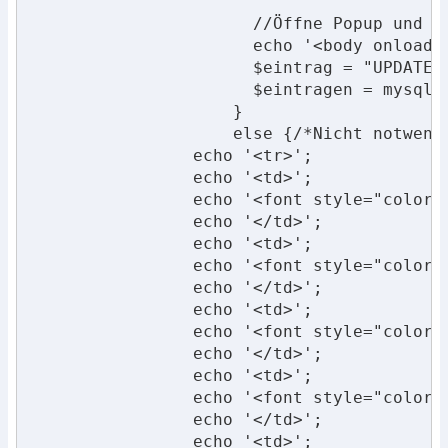
		      //Öffne Popup und ändere danach in der Tabelle den Wert von Alarmfenster von 1 auf 0

		      echo '<body onload="javascript:AutoPopUp()">';

		      $eintrag = "UPDATE `mysql`.`Meldungen` SET `Alarmfenster` = '0' WHERE `Meldungen`.`Alarmfenster`='1'";

		      $eintragen = mysql_query($eintrag);

		    }

		    else {/*Nicht notwendig*/}

		echo '<tr>'; 

		echo '<td>';

		echo '<font style="color: #FF0000;">'.utf8_encode($row->Status).'</font>';

		echo '</td>';

		echo '<td>';

		echo '<font style="color: #FF0000;">'.utf8_encode($row->Datum).'</font>';

		echo '</td>';

		echo '<td>';

		echo '<font style="color: #FF0000;">'.utf8_encode($row->Uhrzeit).'</font>';

		echo '</td>';

		echo '<td>';

		echo '<font style="color: #FF0000;">'.utf8_encode($row->Standort).'</font>';

		echo '</td>';

		echo '<td>';
