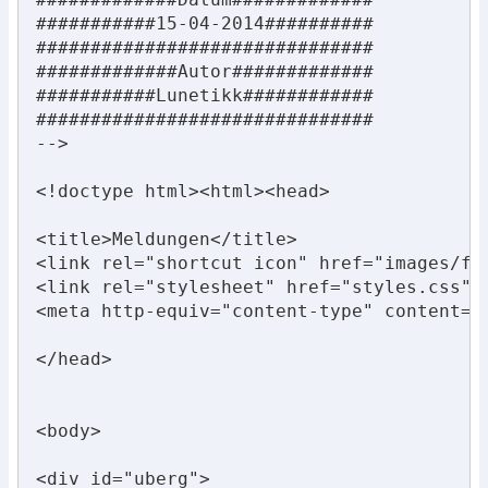
###########15-04-2014##########

###############################

#############Autor#############

###########Lunetikk############

###############################

-->

<!doctype html><html><head>

<title>Meldungen</title>

<link rel="shortcut icon" href="images/fav
<link rel="stylesheet" href="styles.css" t
<meta http-equiv="content-type" content="t
</head>

<body>

<div id="uberg">
