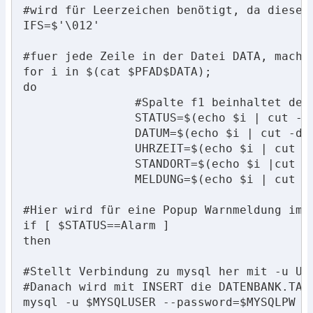
#wird für Leerzeichen benötigt, da diese 
IFS=$'\012'

#fuer jede Zeile in der Datei DATA, mache

for i in $(cat $PFAD$DATA); 

do 

		#Spalte f1 beinhaltet den Status und wird deshalb in var STATUS geschrieben. cut trennt die Spalte mit -d "|" ("|" ist Trennzeichen auf. IFS ist wie erwaehnt für die Leerzeichen notwendig.

		STATUS=$(echo $i | cut -d "|" -f1 | tr "$IFS" '\n')

		DATUM=$(echo $i | cut -d "|" -f2 | tr "$IFS" '\n')

		UHRZEIT=$(echo $i | cut -d "|" -f3 | tr "$IFS" '\n')

		STANDORT=$(echo $i |cut -d "|" -f4 | tr "$IFS" '\n')

		MELDUNG=$(echo $i | cut -d "|" -f5 | tr "$IFS" '\n')

#Hier wird für eine Popup Warnmeldung im 
if [ $STATUS==Alarm ]

then		

#Stellt Verbindung zu mysql her mit -u US
#Danach wird mit INSERT die DATENBANK.TAB
mysql -u $MYSQLUSER --password=$MYSQLPW  <