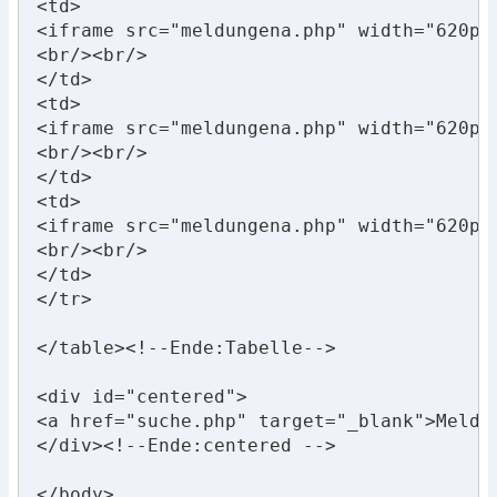
<td>

<iframe src="meldungena.php" width="620px
<br/><br/>

</td>

<td>

<iframe src="meldungena.php" width="620px
<br/><br/>

</td>

<td>

<iframe src="meldungena.php" width="620px
<br/><br/>

</td>

</tr>

</table><!--Ende:Tabelle-->

<div id="centered">

<a href="suche.php" target="_blank">Meldun
</div><!--Ende:centered -->

</body>
