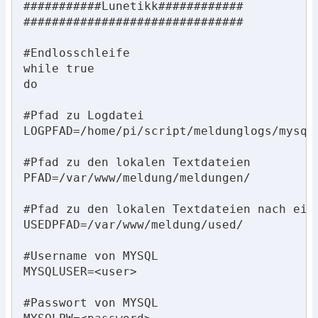
###########Lunetikk############

###############################

#Endlosschleife

while true

do

#Pfad zu Logdatei

LOGPFAD=/home/pi/script/meldunglogs/mysqli
#Pfad zu den lokalen Textdateien

PFAD=/var/www/meldung/meldungen/

#Pfad zu den lokalen Textdateien nach einl
USEDPFAD=/var/www/meldung/used/

#Username von MYSQL

MYSQLUSER=<user>

#Passwort von MYSQL
