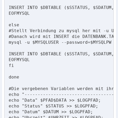
INSERT INTO $DBTABLE ($SSTATUS, $SDATUM, 
EOFMYSQL

else

#Stellt Verbindung zu mysql her mit -u US
#Danach wird mit INSERT die DATENBANK.TAB
mysql -u $MYSQLUSER --password=$MYSQLPW  <
INSERT INTO $DBTABLE ($SSTATUS, $SDATUM, 
EOFMYSQL

fi

done

#Die vergebenen Variablen werden mit ihrem
echo "-----------------------------------
echo "Data" $PFAD$DATA >> $LOGPFAD;

echo "Status" $STATUS >> $LOGPFAD;

echo "Datum" $DATUM >> $LOGPFAD;

echo "Uhrzeit" $UHRZEIT >> $LOGPFAD;
