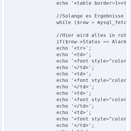
		echo '<table border=1><thead><tr><th>Status</th><th>Datum</th><th>Uhrzeit</th><th>Standort</th><th>Meldung</th></tr></thead><tbody>'; 

		//Solange es Ergebnisse gibt, werden diese ausgegeben 

		while ($row = mysql_fetch_object($ergebnis)){

		//Hier wird alles in rot ausgegeben, da lediglich die Alarmmeldungen gesucht wurden. Die if-Abfrage ist nur zur Sicherheit, damit Fehler erkannt werden können

		if($row->Status == Alarm){

		echo '<tr>'; 

		echo '<td>';

		echo '<font style="color: #FF0000;">'.utf8_encode($row->Status).'</font>';

		echo '</td>';

		echo '<td>';

		echo '<font style="color: #FF0000;">'.utf8_encode($row->Datum).'</font>';

		echo '</td>';

		echo '<td>';

		echo '<font style="color: #FF0000;">'.utf8_encode($row->Uhrzeit).'</font>';

		echo '</td>';

		echo '<td>';

		echo '<font style="color: #FF0000;">'.utf8_encode($row->Standort).'</font>';

		echo '</td>';
