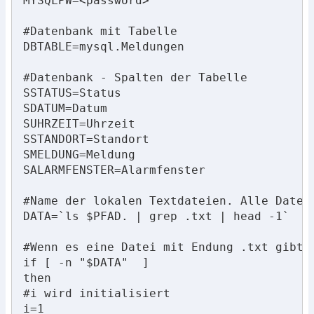
MYSQLPW=<password>

#Datenbank mit Tabelle

DBTABLE=mysql.Meldungen

#Datenbank - Spalten der Tabelle

SSTATUS=Status

SDATUM=Datum

SUHRZEIT=Uhrzeit

SSTANDORT=Standort

SMELDUNG=Meldung

SALARMFENSTER=Alarmfenster

#Name der lokalen Textdateien. Alle Datei
DATA=`ls $PFAD. | grep .txt | head -1`

#Wenn es eine Datei mit Endung .txt gibt, 
if [ -n "$DATA"  ]

then

#i wird initialisiert

i=1
