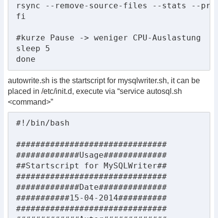
rsync --remove-source-files --stats --pro
fi

#kurze Pause -> weniger CPU-Auslastung

sleep 5

done
autowrite.sh is the startscript for mysqlwriter.sh, it can be
placed in /etc/init.d, execute via “service autosql.sh
<command>”
#!/bin/bash

###############################

#############Usage#############

##Startscript for MySQLWriter##

###############################

#############Date##############

###########15-04-2014##########

###############################
