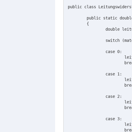
public class Leitungswiderst
	public static double widerstandsberechnung (double leitungslaenge, double leitungsquerschnitt, int material)

	{

		double leitungswiderstand = 0;

		switch (material){

		case 0:

			leitungswiderstand = leitungslaenge / (60*leitungsquerschnitt);

			break;

		case 1:

			leitungswiderstand = leitungslaenge / (56*leitungsquerschnitt);

			break;

		case 2:

			leitungswiderstand = leitungslaenge / (36*leitungsquerschnitt);

			break;	

		case 3:

			leitungswiderstand = leitungslaenge / (7.7*leitungsquerschnitt);

			break;
