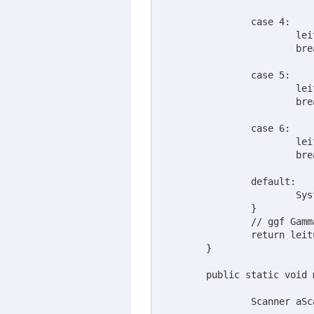
		case 4:

			leitungswiderstand = leitungslaenge / (2.3*leitungsquerschnitt);

			break;

		case 5:

			leitungswiderstand = leitungslaenge / (2.04*leitungsquerschnitt);

			break;

		case 6:

			leitungswiderstand = leitungslaenge / (0.96*leitungsquerschnitt);

			break;

		default:

			System.out.println("Kein gültiges Material angegeben!");

		}

		// ggf Gamma in Case setzten und HIER 1x eine Rechnung ausführen

		return leitungswiderstand;

	}

	public static void main(String[] args) {

		Scanner aScanner = new Scanner (System.in);
