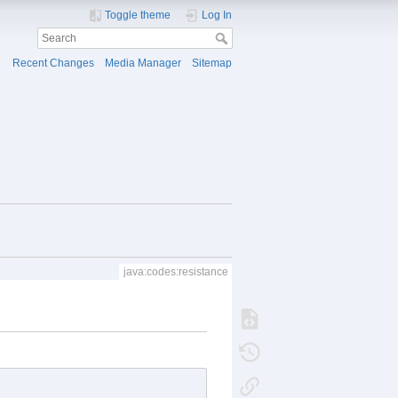
Toggle theme
Log In
Recent Changes
Media Manager
Sitemap
java:codes:resistance