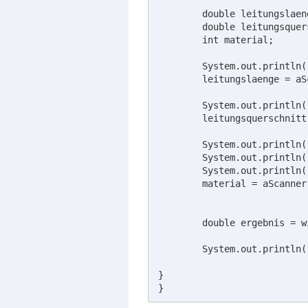
	double leitungslaenge;

	double leitungsquerschnitt;

	int material;

	System.out.println("Wie lang ist ihre Leitung?");

	leitungslaenge = aScanner.nextDouble();

	System.out.println("Wie groß ist der Leitungsquerschnitt? (in mm²)");

	leitungsquerschnitt = aScanner.nextDouble();

	System.out.println("Aus welchem Material besteht die Leitung?");

	System.out.println("0 = Silber, 1 = Kupfer, 2 = Aluminium, 3 = Eisen");

	System.out.println("4 = Manganin, 5 = Konstantan, 6 = Chromnickel");

	material = aScanner.nextInt();

	double ergebnis = widerstandsberechnung(leitungslaenge, leitungsquerschnitt, material);

	System.out.println("Leitungswiderstand: " + ergebnis + " Ohm");

}

}